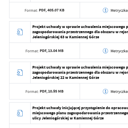
PDF,
405.07 KB
Format:
Metryczka
Data wytworzenia
2024-06-20 09:05:10
Projekt uchwały w sprawie uchwalenia miejscowego 
zagospodarowania przestrzennego dla obszaru w rejon
Wytworzył
Malwina Marmuszewsk
Jeleniogórskiej 63 w Kamiennej Górze
Data opublikowania
2024-06-20 09:06:17
PDF,
13.04 MB
Format:
Metryczka
Opublikował
Malwina Marmuszewsk
Data wytworzenia
2024-06-20 09:04:51
Projekt uchwały w sprawie uchwalenia miejscowego 
Data ostatniej aktualizacji
2024-06-20 07:07:23
zagospodarowania przestrzennego dla obszaru w rejon
Wytworzył
Malwina Marmuszewsk
Jeleniogórskiej 22 w Kamiennej Górze
Ostatnio zaktualizował
Malwina Marmuszewsk
Data opublikowania
2024-06-20 09:05:10
PDF,
10.95 MB
Format:
Metryczka
Opublikował
Malwina Marmuszewsk
Data wytworzenia
2024-06-20 09:03:46
Projekt uchwały inicjującej przystąpienie do opracow
Data ostatniej aktualizacji
2024-06-20 07:09:44
miejscowego planu zagospodarowania przestrzennego
Wytworzył
Malwina Marmuszewsk
ulicy Jeleniogórskiej w Kamiennej Górze
Ostatnio zaktualizował
Malwina Marmuszewsk
Data opublikowania
2024-06-20 09:04:51