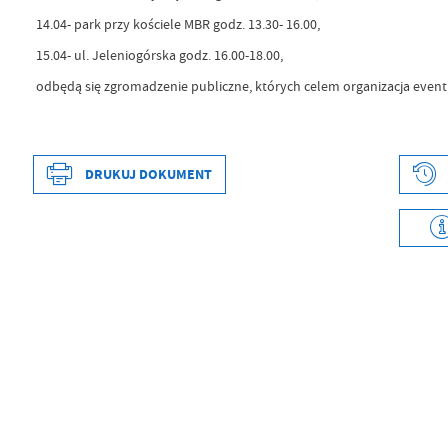
14.04- park przy kościele MBR godz. 13.30- 16.00,
15.04- ul. Jeleniogórska godz. 16.00-18.00,
odbędą się zgromadzenie publiczne, których celem organizacja even
DRUKUJ DOKUMENT
Data wytworzenia
2024-04-11 12:08:0
Wytworzył
Tadeusz Ferenec
Data opublikowania
2024-04-11 12:08:5
Opublikował
Tadeusz Ferenec
Data ostatniej aktualizacji
Brak modyfikacji
Ostatnio zaktualizował
-