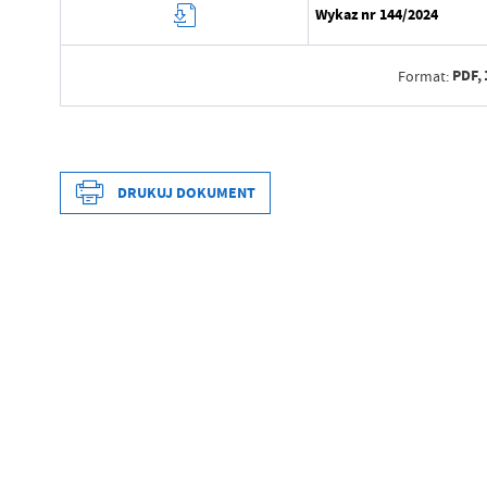
Wykaz nr 144/2024
PDF,
Format:
Data wytworzenia
Wytworzył
DRUKUJ DOKUMENT
Data opublikowania
Opublikował
Data wytworzenia
Data ostatniej aktualizacji
Wytworzył
Ostatnio zaktualizował
Data opublikowania
Opublikował
Data ostatniej aktualizacji
Ostatnio zaktualizował