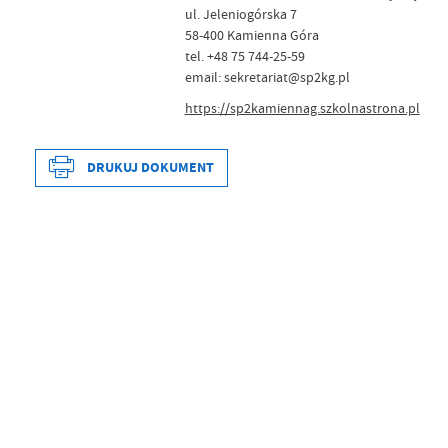
ul. Jeleniogórska 7
58-400 Kamienna Góra
tel. +48 75 744-25-59
email: sekretariat@sp2kg.pl
https://sp2kamiennag.szkolnastrona.pl
DRUKUJ DOKUMENT
Data wytworzenia
2022-03-31 
Wytworzył
Katarzyna P
Data opublikowania
2022-03-31 
Opublikował
Katarzyna P
Data ostatniej aktualizacji
2022-04-20 
Ostatnio zaktualizował
Katarzyna P