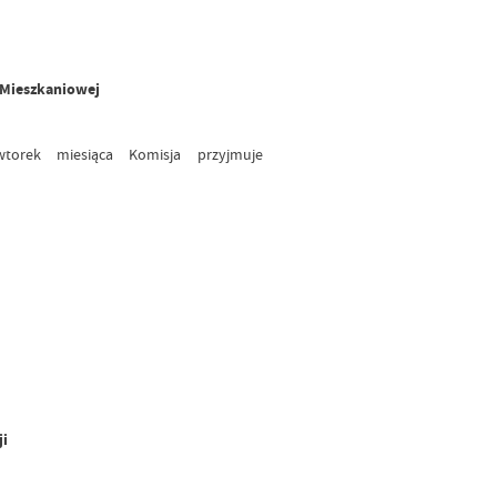
 Mieszkaniowej
orek miesiąca Komisja przyjmuje
ji