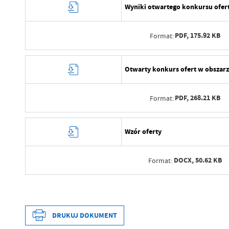
Wyniki otwartego konkursu ofert
PDF,
175.92 KB
Format:
Data wytworzenia
Otwarty konkurs ofert w obszarz
Wytworzył
PDF,
268.21 KB
Format:
Data opublikowania
Opublikował
Data wytworzenia
Wzór oferty
Data ostatniej aktualizacji
Wytworzył
Ostatnio zaktualizował
DOCX,
50.62 KB
Format:
Data opublikowania
Opublikował
Data wytworzenia
Data ostatniej aktualizacji
Wytworzył
DRUKUJ DOKUMENT
Ostatnio zaktualizował
Data opublikowania