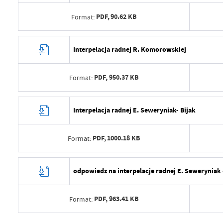
PDF,
90.62 KB
Format:
Data wytworzenia
2024-
Interpelacja radnej R. Komorowskiej
Wytworzył
Malwi
PDF,
950.37 KB
Format:
Data opublikowania
2024-
Opublikował
Malwi
Data wytworzenia
2024-
Interpelacja radnej E. Seweryniak- Bijak
Data ostatniej aktualizacji
2024-
Wytworzył
Malwi
Ostatnio zaktualizował
Malwi
PDF,
1000.18 KB
Format:
Data opublikowania
2024-
Opublikował
Malwi
Data wytworzenia
2024-
odpowiedz na interpelacje radnej E. Seweryniak 
Data ostatniej aktualizacji
2024-
Wytworzył
Malwi
Ostatnio zaktualizował
Malwi
PDF,
963.41 KB
Format:
Data opublikowania
2024-
Opublikował
Malwi
Data wytworzenia
2024-