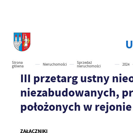
U
Strona
Sprzedaż
Nieruchomości
2024
główna
nieruchomości
III przetarg ustny ni
niezabudowanych, pr
położonych w rejonie
ZAŁĄCZNIKI