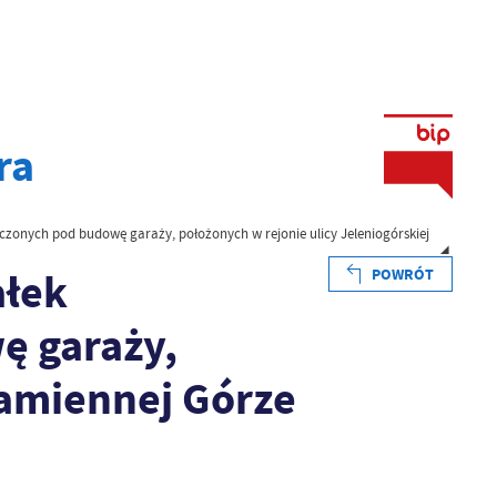
ra
czonych pod budowę garaży, położonych w rejonie ulicy Jeleniogórskiej
ałek
POWRÓT
ę garaży,
Kamiennej Górze