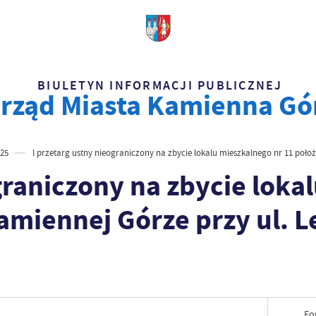
BIULETYN INFORMACJI PUBLICZNEJ
rząd Miasta Kamienna Gó
25
I przetarg ustny nieograniczony na zbycie lokalu mieszkalnego nr 11 poło
graniczony na zbycie loka
miennej Górze przy ul. Le
Fo