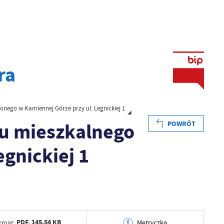
ra
żonego w Kamiennej Górze przy ul. Legnickiej 1
lu mieszkalnego
POWRÓT
gnickiej 1
PDF,
145.54 KB
rmat:
Metryczka