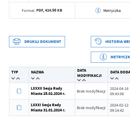
PDF,
424.98 KB
Format:
Metryczka
Data wytworzenia
2024-06-14 10:15:32
Wytworzył
Malwina Marmuszewska
DRUKUJ DOKUMENT
HISTORIA WE
Data opublikowania
2024-06-14 10:17:54
METRYCZ
Opublikował
Malwina Marmuszewska
Data wytworzenia
2024-01-05 08:50:53
Data ostatniej aktualizacji
2024-06-14 08:17:56
DATA
TYP
NAZWA
DATA DODA
Wytworzył
Malwina Marmuszewska
MODYFIKACJI
Ostatnio zaktualizował
Malwina Marmuszewska
Data opublikowania
2024-01-05 08:51:01
LXXXII Sesja Rady
2024-04-16
Brak modyfikacji
Miasta 28.02.2024 r.
09:43:06
Opublikował
Malwina Marmuszewska
LXXXI Sesja Rady
2024-02-12
Brak modyfikacji
Data ostatniej aktualizacji
2024-01-05 08:53:20
Miasta 31.01.2024 r.
09:14:42
Ostatnio zaktualizował
Malwina Marmuszewska