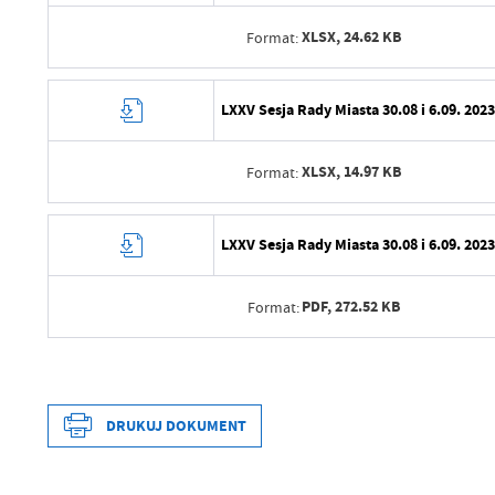
XLSX,
24.62 KB
Format:
Data wytworzenia
LXXV Sesja Rady Miasta 30.08 i 6.09. 2023
Wytworzył
XLSX,
14.97 KB
Format:
Data opublikowania
Opublikował
Data wytworzenia
LXXV Sesja Rady Miasta 30.08 i 6.09. 2023
Data ostatniej aktualizacji
Wytworzył
Ostatnio zaktualizował
PDF,
272.52 KB
Format:
Data opublikowania
Opublikował
Data wytworzenia
Data ostatniej aktualizacji
Wytworzył
DRUKUJ DOKUMENT
Ostatnio zaktualizował
Data opublikowania
Opublikował