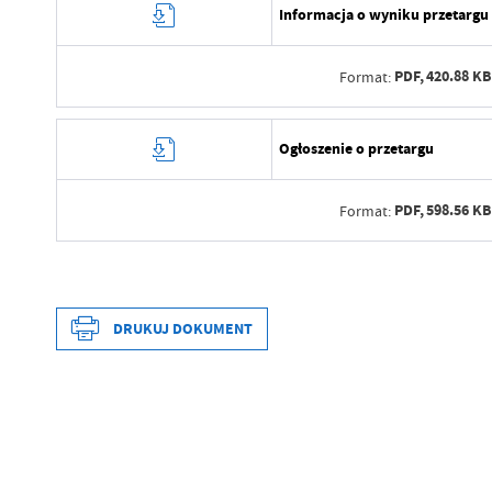
Informacja o wyniku przetargu
PDF,
420.88 KB
Format:
Data wytworzenia
Ogłoszenie o przetargu
Wytworzył
PDF,
598.56 KB
Format:
Data opublikowania
Opublikował
Data wytworzenia
Data ostatniej aktualizacji
Wytworzył
DRUKUJ DOKUMENT
Ostatnio zaktualizował
Data opublikowania
Opublikował
Data wytworzenia
Data ostatniej aktualizacji
Wytworzył
Ostatnio zaktualizował