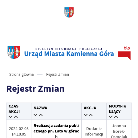
BIULETYN INFORMACJI PUBLICZNEJ
Urząd Miasta Kamienna Góra
Strona główna
Rejestr Zmian
Rejestr Zmian
CZAS
MODYFIK
NAZWA
AKCJA
AKCJI
UJĄCY
Realizacja zadania publi
Joanna
2024-02-08
Dodanie
cznego pn. Lato w górac
Borek-
14:18:05
informacji
h
Osmolak