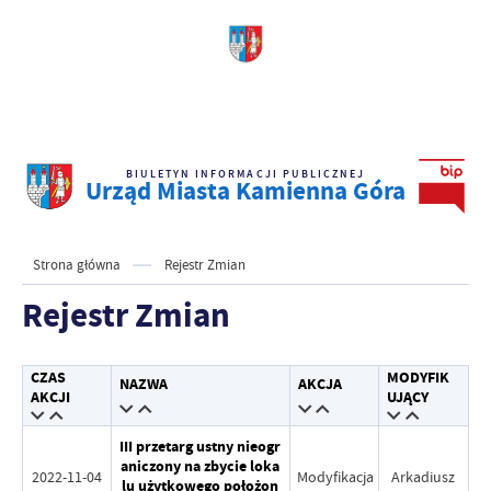
BIULETYN INFORMACJI PUBLICZNEJ
Urząd Miasta Kamienna Góra
Strona główna
Rejestr Zmian
Rejestr Zmian
CZAS
MODYFIK
NAZWA
AKCJA
AKCJI
UJĄCY
III przetarg ustny nieogr
aniczony na zbycie loka
2022-11-04
Modyfikacja
Arkadiusz
lu użytkowego położon