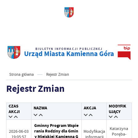
BIULETYN INFORMACJI PUBLICZNEJ
Urząd Miasta Kamienna Góra
Strona główna
Rejestr Zmian
Rejestr Zmian
CZAS
MODYFIK
NAZWA
AKCJA
AKCJI
UJĄCY
Gminny Program Wspie
Katarzyna
rania Rodziny dla Gmin
2026-06-03
Modyfikacja
Poręba-
y Miejskiej Kamienna G
19:05:57
informacji