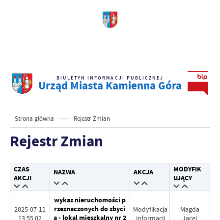
BIULETYN INFORMACJI PUBLICZNEJ
Urząd Miasta Kamienna Góra
Strona główna
Rejestr Zmian
Rejestr Zmian
CZAS
MODYFIK
NAZWA
AKCJA
AKCJI
UJĄCY
wykaz nieruchomości p
rzeznaczonych do zbyci
2025-07-11
Modyfikacja
Magda
a - lokal mieszkalny nr 2
13:55:02
informacji
Jacel